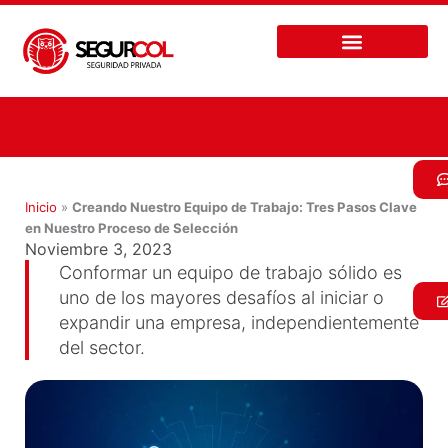
Ir
al
contenido
Inicio
»
Creando Nuestro Equipo de Trabajo: Tres Pasos Clave
en Nuestro Proceso de Selección
Noviembre 3, 2023
Conformar un equipo de trabajo sólido es
uno de los mayores desafíos al iniciar o
expandir una empresa, independientemente
del sector.