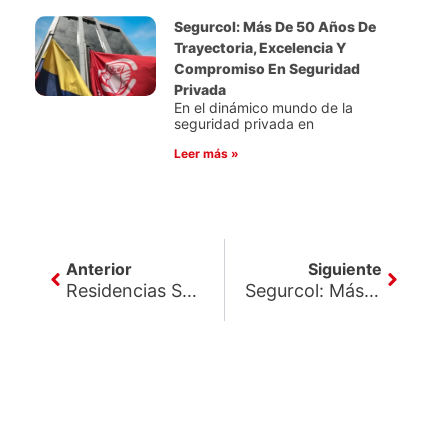
Segurcol: Más De 50 Años De
Trayectoria, Excelencia Y
Compromiso En Seguridad
Privada
En el dinámico mundo de la
seguridad privada en
Leer más »
Ant
Siguie
Anterior
Siguiente
Residencias Seguras: El Papel Fundamental De La Seguridad En Unidades Residenciales
Segurcol: Más De 50 Años De Trayectoria, Excelencia Y Compromiso En Seguridad Privada