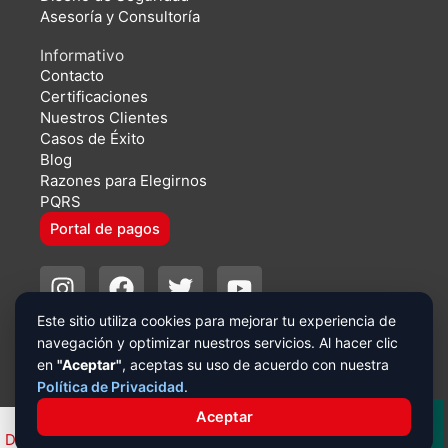
Asesoría y Consultoría
Informativo
Contacto
Certificaciones
Nuestros Clientes
Casos de Éxito
Blog
Razones para Elegirnos
PQRS
Portal de pagos
I
F
T
Y
n
a
w
o
s
c
i
u
Este sitio utiliza cookies para mejorar tu experiencia de
Copyright 2024 | SEGURCOL |
Política de Tratamiento de
navegación y optimizar nuestros servicios. Al hacer clic
t
e
t
t
Datos
|
Nuestras Políticas
en
"Aceptar"
, aceptas su uso de acuerdo con nuestra
a
b
t
u
Política de Privacidad
.
g
o
e
b
¿Necesitas ayuda?
Aceptar
r
o
r
e
Mi Espacio
Descubre Segurcol
Únete a Segurcol
Segurcol