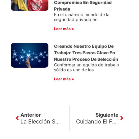
Compromiso En Seguridad
Privada
En el dinámico mundo de la
seguridad privada en
Leer más »
Creando Nuestro Equipo De
Trabajo: Tres Pasos Clave En
Nuestro Proceso De Selección
Conformar un equipo de trabajo
sólido es uno de los
Leer más »
Ant
Siguie
Anterior
Siguiente
La Elección Sobresaliente En Empresas De Seguridad Privada
Cuidando El Futuro: La Importancia De La Seguridad Privada En Instituciones Educativas