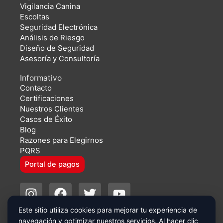
Vigilancia Canina
Escoltas
Seguridad Electrónica
Análisis de Riesgo
Diseño de Seguridad
Asesoría y Consultoría
Informativo
Contacto
Certificaciones
Nuestros Clientes
Casos de Éxito
Blog
Razones para Elegirnos
PQRS
Portal de pagos
I
F
T
Y
n
a
w
o
s
c
i
u
Este sitio utiliza cookies para mejorar tu experiencia de
Copyright 2024 | SEGURCOL |
Política de Tratamiento de
navegación y optimizar nuestros servicios. Al hacer clic