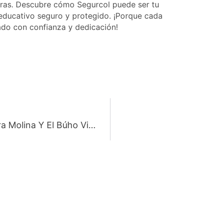
deras. Descubre cómo Segurcol puede ser tu
 educativo seguro y protegido. ¡Porque cada
do con confianza y dedicación!
El Legado Del Guerrero: Luis Carlos Parra Molina Y El Búho Vigilante De Segurcol